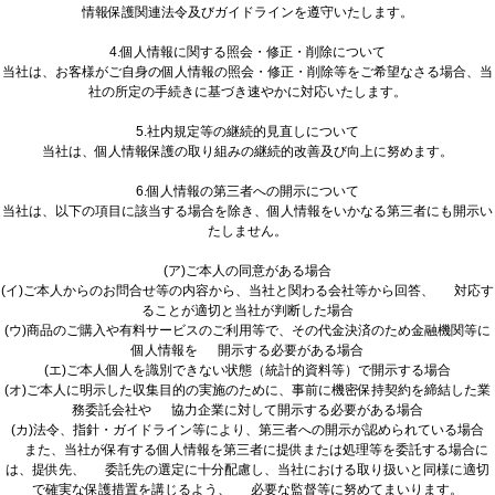
情報保護関連法令及びガイドラインを遵守いたします。
4.個人情報に関する照会・修正・削除について
当社は、お客様がご自身の個人情報の照会・修正・削除等をご希望なさる場合、当
社の所定の手続きに基づき速やかに対応いたします。
5.社内規定等の継続的見直しについて
当社は、個人情報保護の取り組みの継続的改善及び向上に努めます。
6.個人情報の第三者への開示について
当社は、以下の項目に該当する場合を除き、個人情報をいかなる第三者にも開示い
たしません。
(ア)ご本人の同意がある場合
(イ)ご本人からのお問合せ等の内容から、当社と関わる会社等から回答、 対応す
ることが適切と当社が判断した場合
(ウ)商品のご購入や有料サービスのご利用等で、その代金決済のため金融機関等に
個人情報を 開示する必要がある場合
(エ)ご本人個人を識別できない状態（統計的資料等）で開示する場合
(オ)ご本人に明示した収集目的の実施のために、事前に機密保持契約を締結した業
務委託会社や 協力企業に対して開示する必要がある場合
(カ)法令、指針・ガイドライン等により、第三者への開示が認められている場合
また、当社が保有する個人情報を第三者に提供または処理等を委託する場合に
は、提供先、 委託先の選定に十分配慮し、当社における取り扱いと同様に適切
で確実な保護措置を講じるよう、 必要な監督等に努めてまいります。