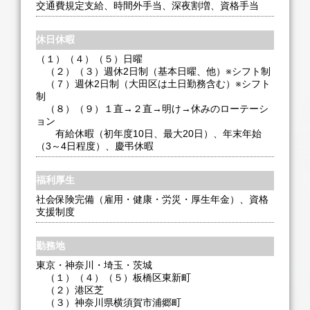
交通費規定支給、時間外手当、深夜割増、資格手当
休日休暇
（１）（４）（５）日曜
（２）（３）週休2日制（基本日曜、他）※シフト制
（７）週休2日制（大田区は土日勤務含む）※シフト
制
（８）（９）１直→２直→明け→休みのローテーシ
ョン
有給休暇（初年度10日、最大20日）、年末年始
（3～4日程度）、慶弔休暇
福利厚生
社会保険完備（雇用・健康・労災・厚生年金）、資格
支援制度
勤務地
東京・神奈川・埼玉・茨城
（１）（４）（５）板橋区東新町
（２）港区芝
（３）神奈川県横須賀市浦郷町