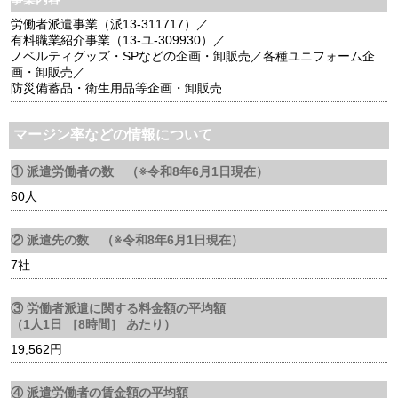
労働者派遣事業（派13-311717）／
有料職業紹介事業（13-ユ-309930）／
ノベルティグッズ・SPなどの企画・卸販売／各種ユニフォーム企
画・卸販売／
防災備蓄品・衛生用品等企画・卸販売
マージン率などの情報について
① 派遣労働者の数 （※令和8年6月1日現在）
60人
② 派遣先の数 （※令和8年6月1日現在）
7社
③ 労働者派遣に関する料金額の平均額
（1人1日 ［8時間］ あたり）
19,562円
④ 派遣労働者の賃金額の平均額