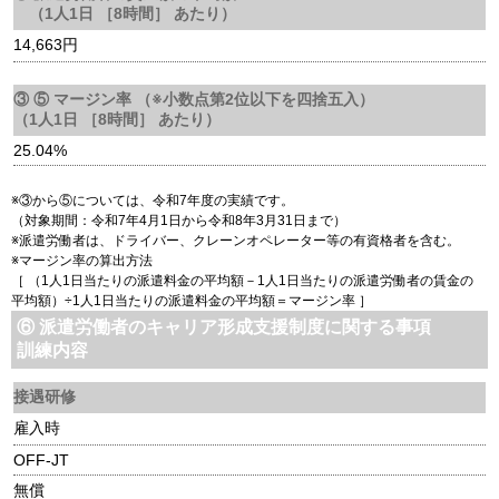
（1人1日 ［8時間］ あたり）
14,663円
③ ⑤ マージン率 （※小数点第2位以下を四捨五入）
（1人1日 ［8時間］ あたり）
25.04%
※③から⑤については、令和7年度の実績です。
（対象期間：令和7年4月1日から令和8年3月31日まで）
※派遣労働者は、ドライバー、クレーンオペレーター等の有資格者を含む。
※マージン率の算出方法
［ （1人1日当たりの派遣料金の平均額－1人1日当たりの派遣労働者の賃金の
平均額）÷1人1日当たりの派遣料金の平均額＝マージン率 ］
⑥ 派遣労働者のキャリア形成支援制度に関する事項
訓練内容
接遇研修
雇入時
OFF-JT
無償