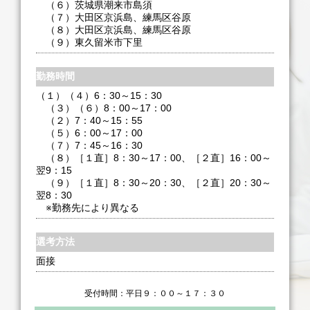
（６）茨城県潮来市島須
（７）大田区京浜島、練馬区谷原
（８）大田区京浜島、練馬区谷原
（９）東久留米市下里
勤務時間
（１）（４）6：30～15：30
（３）（６）8：00～17：00
（２）7：40～15：55
（５）6：00～17：00
（７）7：45～16：30
（８）［１直］8：30～17：00、［２直］16：00～
翌9：15
（９）［１直］8：30～20：30、［２直］20：30～
翌8：30
※勤務先により異なる
選考方法
面接
受付時間：平日９：００～１７：３０